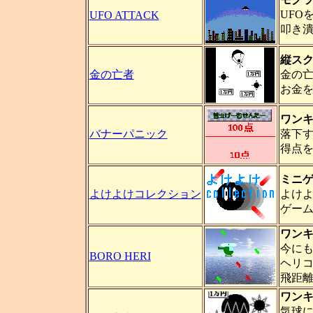
UFO
UFO ATTACK
叩き
縦ス
金の亡者
金の
お金
ワン
バナーパニック
落下
得点
ミニ
よけよけコレクション
よけ
ゲー
ワン
今に
BORO HERI
ヘリ
飛距
ワン
気球