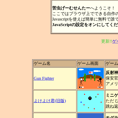
苦虫げーむせんたー
へようこそ！
ここではブラウザ上でできる自作
Javascriptを使えば簡単に無料
JavaScriptの設定をオンにしてく
更新!!
ゲ
ゲーム名
ゲーム画面
ゲー
反射
保安
Gun Fighter
アメ
ミニ
よけよけ君(旧版)
ただ 
跳ね
モグ