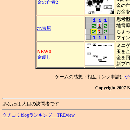
金の亡者2
金の
お金
思考
地雷
地雷原
ちょ
マイ
ミニ
NEW!!
玉を
金崩し
金を
新ブ
ゲームの感想・相互リンク申請は
ゲ
Copyright 2007 N
あなたは
人目の訪問者です
クチコミblogランキング TREview